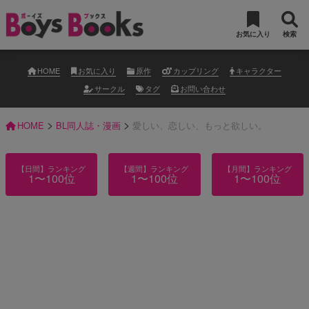
お気に入り
検索
HOME
お気に入り
原作
カップリング
キャラクター
サークル
タグ
お問い合わせ
>
>
HOME
BL同人誌・漫画
愛しい、恋しい、もっと欲しい。
【日間】ランキング
【週間】ランキング
【月間】ランキング
1〜100位
1〜100位
1〜100位