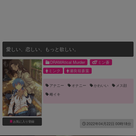
愛しい、恋しい、もっと欲しい。
DRAMAtical Murder
ミン蒼
ミンク
瀬良垣蒼葉
アナニー
オナニー
かわいい
メス顔
雌イキ
お気に入り登録
2022年04月22日 00時18分