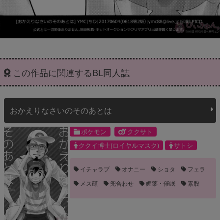
この作品に関連するBL同人誌
おかえりなさいのそのあとは
ポケモン
ククサト
ククイ博士(ロイヤルマスク)
サトシ
イチャラブ
オナニー
ショタ
フェラ
メス顔
兜合わせ
媚薬・催眠
素股