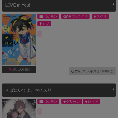
LOVE in You!
ポケモン
モブ×スグリ
スグリ
モブ
お気に入り登録
2026年07月09日 18時00分
そばにいてよ、マイスリー
ポケモン
グリーン
レッド