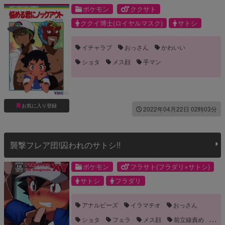
ポケモン
ククサト
ククイ博士(ロイヤルマスク)
サトシ
イチャラブ
おっさん
かわいい
ショタ
メス顔
手マン
お気に入り登録
2022年04月22日 02時03分
襲撃フレア団!囚われのサトシ!!
ポケモン
フラサト(フラダリ×サトシ)
サトシ
フラダリ
アナルビーズ
イラマチオ
おっさん
ショタ
フェラ
メス顔
前立線責め