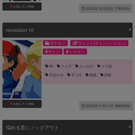
お気に入り登録
2022年12月02日 17時56分
revolution 10
ポケモン
サトシト(サトシ×シトロン)
サトシ
シトロン
69
フェラ
ぶっかけ
メス顔
兜合わせ
手コキ
眼鏡
顔射
お気に入り登録
2022年11月11日 08時56分
悩める君にノックアウト