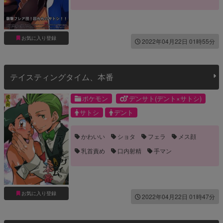
口内射精
媚薬・催眠
快楽堕ち
手コキ
手マン
拘束
調教
お気に入り登録
2022年04月22日 01時55分
テイスティングタイム、本番
ポケモン
デンサト(デント×サトシ)
サトシ
デント
かわいい
ショタ
フェラ
メス顔
乳首責め
口内射精
手マン
お気に入り登録
2022年04月22日 01時47分