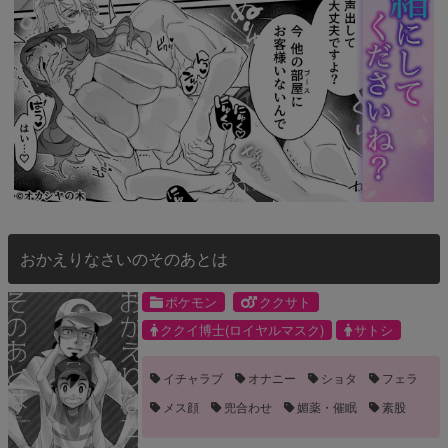
おかえりなさいのそのあとは
ポケモン
ククサト
ククイ博士(ロイヤルマスク)
サトシ
イチャラブ
オナニー
ショタ
フェラ
メス顔
兜合わせ
媚薬・催眠
素股