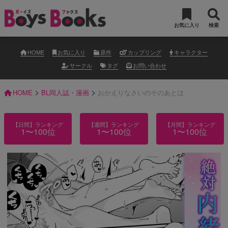
お気に入り
検索
HOME
お気に入り
原作
カップリング
キャラクター
サークル
タグ
お問い合わせ
>
>
HOME
BL同人誌・漫画
おかえりなさいのそのあとは
【日間】ランキング
【週間】ランキング
【月間】ランキング
1〜100位
1〜100位
1〜100位