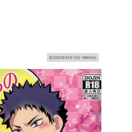
2023年04月19日 18時00分