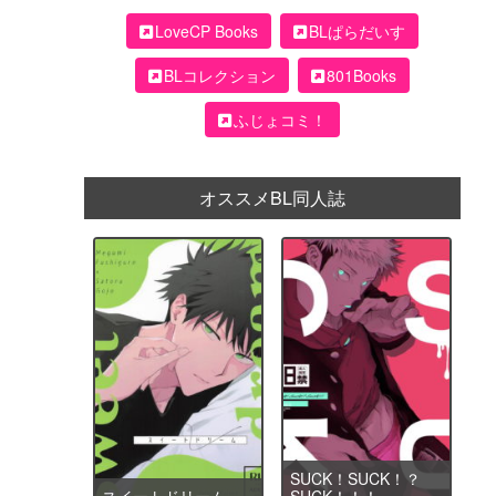
LoveCP Books
BLぱらだいす
BLコレクション
801Books
ふじょコミ！
オススメBL同人誌
SUCK！SUCK！？
スイートドリーム
SUCK！！！