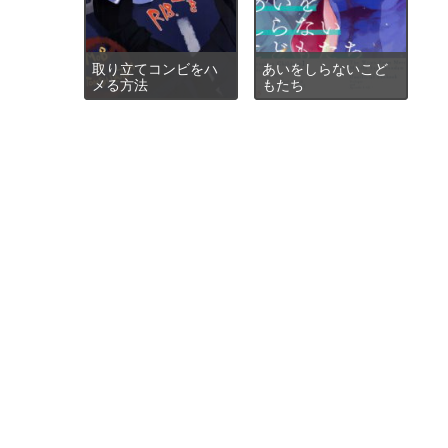
取り立てコンビをハ
あいをしらないこど
メる方法
もたち