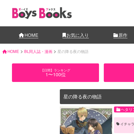
HOME
お気に入り
原作
>
>
HOME
BL同人誌・漫画
星の降る夜の物語
【日間】ランキング
1〜100位
星の降る夜の物語
ヘタリ
イチャ