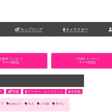
カップリング
キャラクター
【週間】ランキング
【月間】ランキング
1〜100位
1〜100位
ア
朝菊
アーサー・カークランド
本田菊
ラブ
かわいい
キス
メス顔
手マン