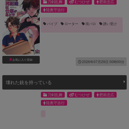
刀剣乱舞
むつひぜ
肥前忠広
陸奥守吉行
バイブ
ローター
現パロ
誘い受け
お気に入り登録
2026年07月29日 00時00分
壊れた銃を持っている
刀剣乱舞
むつひぜ
肥前忠広
陸奥守吉行