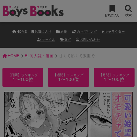
お気に入り
検索
HOME
お気に入り
原作
カップリング
キャラクター
サークル
タグ
お問い合わせ
>
>
HOME
BL同人誌・漫画
甘くて熱くて激重で
【日間】ランキング
【週間】ランキング
【月間】ランキング
1〜100位
1〜100位
1〜100位