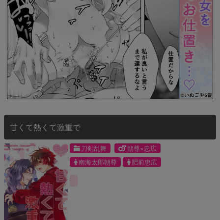
甘くて熱くて激重で
刀剣乱舞
朝尊×忠広
南海太郎朝尊
肥前忠広