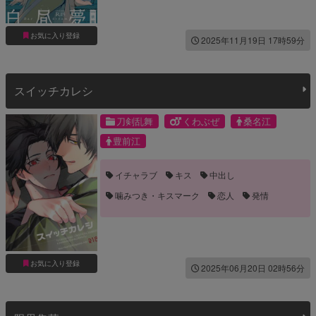
お気に入り登録
2025年11月19日 17時59分
スイッチカレシ
刀剣乱舞
くわぶぜ
桑名江
豊前江
イチャラブ
キス
中出し
噛みつき・キスマーク
恋人
発情
お気に入り登録
2025年06月20日 02時56分