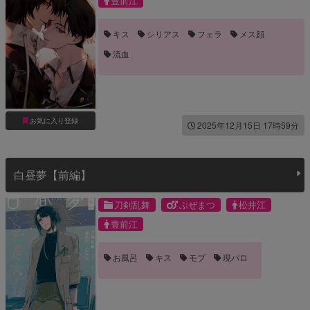
豊前江
キス
シリアス
フェラ
メス顔
流血
お気に入り登録
2025年12月15日 17時59分
白昼夢【前編】
刀剣乱舞
ぶぜまつ
松井江
豊前江
お風呂
キス
モブ
現パロ