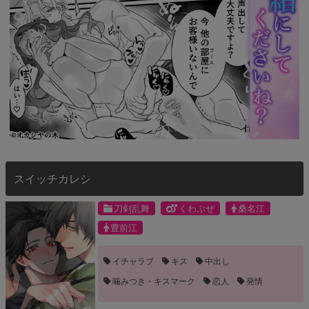
スイッチカレシ
刀剣乱舞
くわぶぜ
桑名江
豊前江
イチャラブ
キス
中出し
噛みつき・キスマーク
恋人
発情