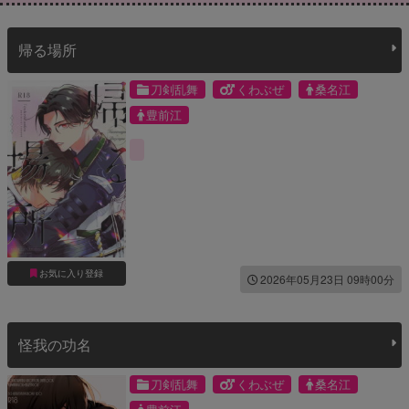
帰る場所
刀剣乱舞
くわぶぜ
桑名江
豊前江
お気に入り登録
2026年05月23日 09時00分
怪我の功名
刀剣乱舞
くわぶぜ
桑名江