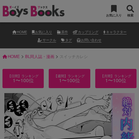
お気に入り
検索
HOME
お気に入り
原作
カップリング
キャラクター
サークル
タグ
お問い合わせ
>
>
HOME
BL同人誌・漫画
スイッチカレシ
【日間】ランキング
【週間】ランキング
【月間】ランキング
1〜100位
1〜100位
1〜100位