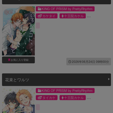
KING OF PRISM by PrettyRhythm
カケタイ
十王院カケル
香賀美タイガ
お気に入り登録
2026年06月24日 09時00分
花束とワルツ
KING OF PRISM by PrettyRhythm
タイカケ
十王院カケル
香賀美タイガ