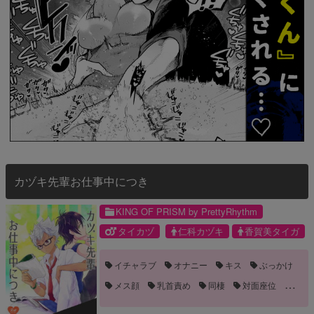
カヅキ先輩お仕事中につき
KING OF PRISM by PrettyRhythm
タイカヅ
仁科カヅキ
香賀美タイガ
イチャラブ
オナニー
キス
ぶっかけ
メス顔
乳首責め
同棲
対面座位
我慢
手コキ
手マン
褐色