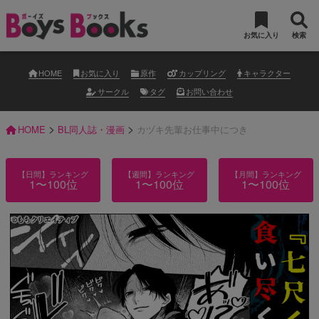
お気に入り
検索
HOME
お気に入り
原作
カップリング
キャラクター
サークル
タグ
お問い合わせ
>
>
HOME
BL同人誌・漫画
カヅキ先輩お仕事中につき
【日間】ランキング
【週間】ランキング
【月間】ランキング
1〜100位
1〜100位
1〜100位