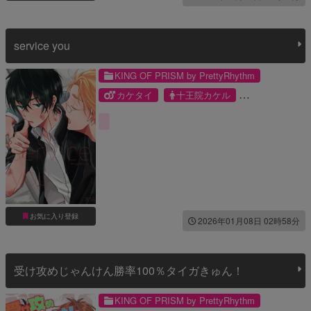
service you
KING OF PRISM by PrettyRhythm
カケタイ
十王院カケル
香賀美タイガ
お気に入り登録
2026年01月08日 02時58分
受け攻めじゃんけん勝率100％タイガきゅん！
KING OF PRISM by PrettyRhythm