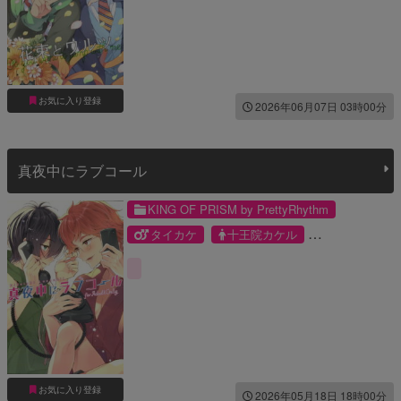
お気に入り登録
2026年06月07日 03時00分
真夜中にラブコール
KING OF PRISM by PrettyRhythm
タイカケ
十王院カケル
香賀美タイガ
お気に入り登録
2026年05月18日 18時00分