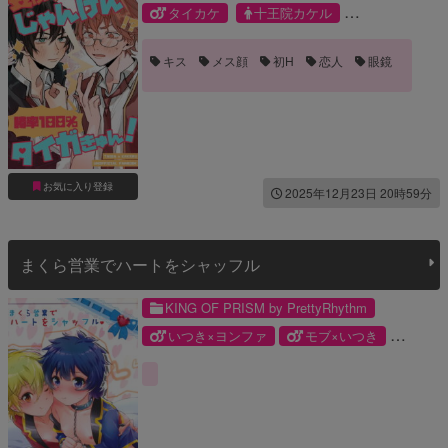
タイカケ
十王院カケル
香賀美タイガ
キス
メス顔
初H
恋人
眼鏡
お気に入り登録
2025年12月23日 20時59分
まくら営業でハートをシャッフル
KING OF PRISM by PrettyRhythm
いつき×ヨンファ
モブ×いつき
モブ
ヨンファ
春音いつき