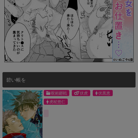
碧い帳を
呪術廻戦
伏虎
伏黒恵
虎杖悠仁