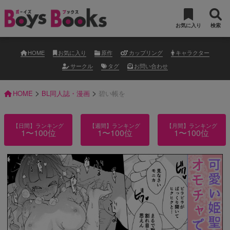
お気に入り
検索
HOME
お気に入り
原作
カップリング
キャラクター
サークル
タグ
お問い合わせ
>
>
HOME
BL同人誌・漫画
碧い帳を
【日間】ランキング
【週間】ランキング
【月間】ランキング
1〜100位
1〜100位
1〜100位