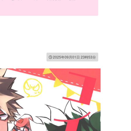
2025年09月01日 23時53分