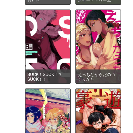
SUCK！SUCK！？
えっちなからだのつ
SUCK！！！
くりかた