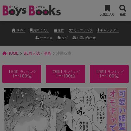
お気に入り
検索
HOME
お気に入り
原作
カップリング
キャラクター
サークル
タグ
お問い合わせ
>
>
HOME
BL同人誌・漫画
沙羅双樹
【日間】ランキング
【週間】ランキング
【月間】ランキング
1〜100位
1〜100位
1〜100位