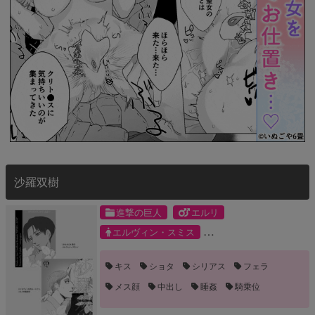
沙羅双樹
進撃の巨人
エルリ
エルヴィン・スミス
リヴァイ・アッカーマン
キス
ショタ
シリアス
フェラ
メス顔
中出し
睡姦
騎乗位