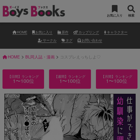
お気に入り
検索
HOME
お気に入り
原作
カップリング
キャラクター
サークル
タグ
お問い合わせ
>
>
HOME
BL同人誌・漫画
コスプレえっちしよ♡
【日間】ランキング
【週間】ランキング
【月間】ランキング
1〜100位
1〜100位
1〜100位