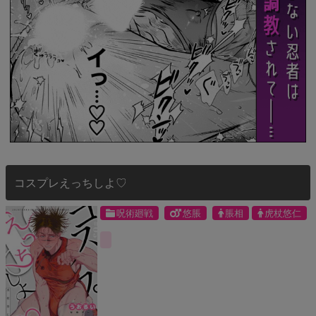
コスプレえっちしよ♡
呪術廻戦
悠脹
脹相
虎杖悠仁