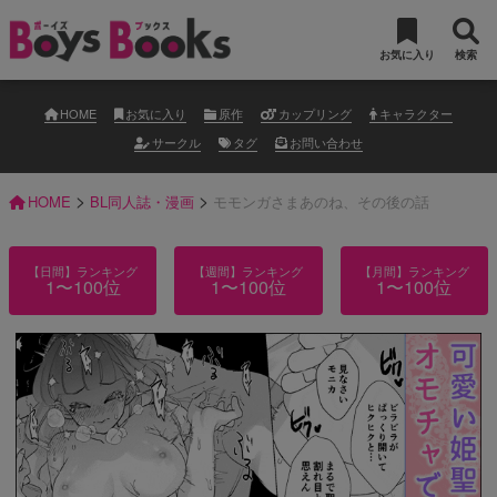
お気に入り
検索
HOME
お気に入り
原作
カップリング
キャラクター
サークル
タグ
お問い合わせ
>
>
HOME
BL同人誌・漫画
モモンガさまあのね、その後の話
【日間】ランキング
【週間】ランキング
【月間】ランキング
1〜100位
1〜100位
1〜100位