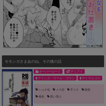
モモンガさまあのね、その後の話
オーバーロード
デミアイ
アインズ・ウール・ゴウン
デミウルゴス
ショタ化
メス顔
手コキ
眼鏡
褐色
誘い受け