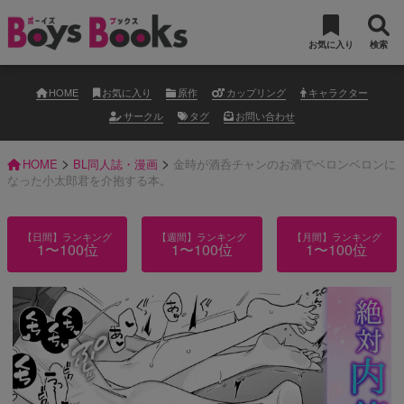
お気に入り
検索
HOME
お気に入り
原作
カップリング
キャラクター
サークル
タグ
お問い合わせ
>
>
HOME
BL同人誌・漫画
金時が酒呑チャンのお酒でベロンベロンに
なった小太郎君を介抱する本。
【日間】ランキング
【週間】ランキング
【月間】ランキング
1〜100位
1〜100位
1〜100位