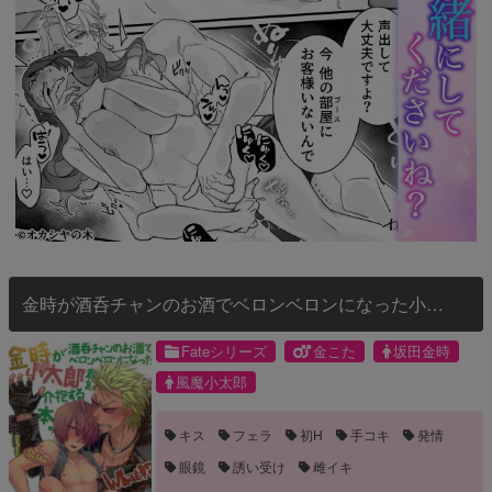
金時が酒呑チャンのお酒でベロンベロンになった小太
郎君を介抱する本。
Fateシリーズ
金こた
坂田金時
風魔小太郎
キス
フェラ
初H
手コキ
発情
眼鏡
誘い受け
雌イキ