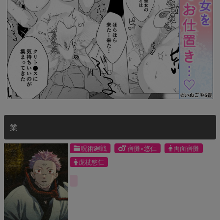
業
呪術廻戦
宿儺×悠仁
両面宿儺
虎杖悠仁