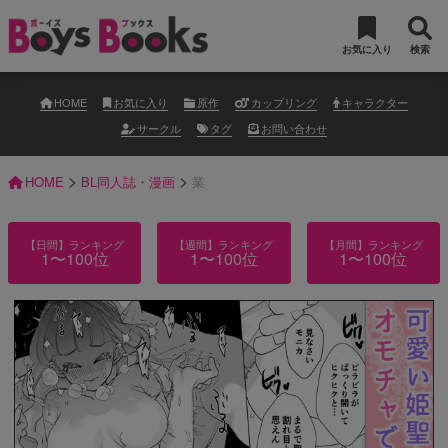
お気に入り
検索
HOME
お気に入り
原作
カップリング
キャラクター
サークル
タグ
お問い合わせ
>
>
HOME
BL同人誌・漫画
業
【日間】ランキング
【週間】ランキング
【月間】ランキング
1〜100位
1〜100位
1〜100位