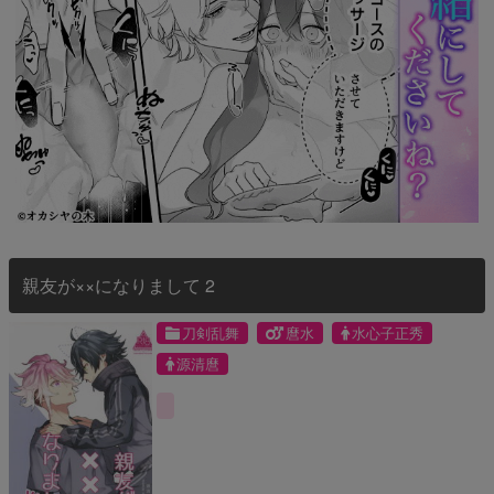
親友が××になりまして 2
刀剣乱舞
麿水
水心子正秀
源清麿