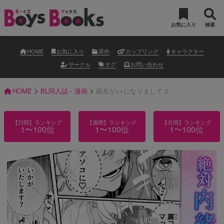
お気に入り
検索
HOME
お気に入り
原作
カップリング
キャラクター
サークル
タグ
お問い合わせ
>
>
HOME
BL同人誌・漫画
親友が××になりまして 2
【日間】ランキング
【週間】ランキング
【月間】ランキング
1〜100位
1〜100位
1〜100位