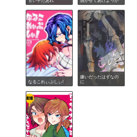
嫌いだったはずなの
なるこれぃぷしぃ!
に