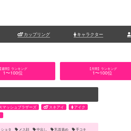
カップリング
キャラクター
【週間】ランキング
【月間】ランキング
1〜100位
1〜100位
スマッシュブラザーズ
スネアイ
アイク
ク
ショタ
メス顔
中出し
乳首責め
手コキ