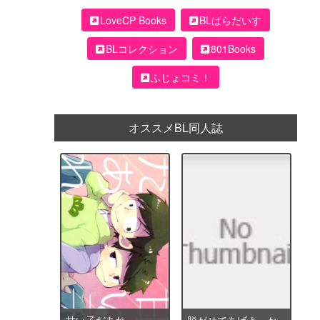
LoveCP Books
BLぱらだいす
BLコレクション
801Books
ふじょコミ！
オススメBL同人誌
甘い子だあれ
脱がせてあげよっか