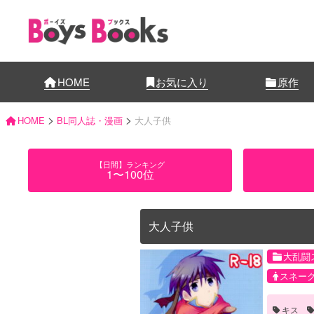
HOME
お気に入り
原作
>
>
HOME
BL同人誌・漫画
大人子供
【日間】ランキング
1〜100位
大人子供
大乱闘
スネー
キス