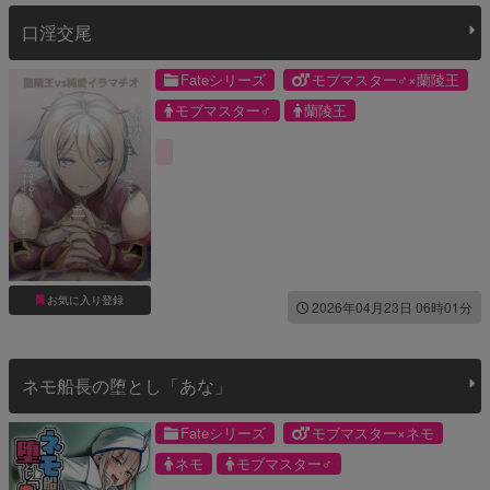
口淫交尾
Fateシリーズ
モブマスター♂×蘭陵王
モブマスター♂
蘭陵王
お気に入り登録
2026年04月23日 06時01分
ネモ船長の堕とし「あな」
Fateシリーズ
モブマスター×ネモ
ネモ
モブマスター♂