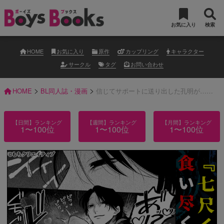
お気に入り
検索
HOME
お気に入り
原作
カップリング
キャラクター
サークル
タグ
お問い合わせ
>
>
HOME
BL同人誌・漫画
信じてサポートに送り出した孔明が……
【日間】ランキング
【週間】ランキング
【月間】ランキング
1〜100位
1〜100位
1〜100位