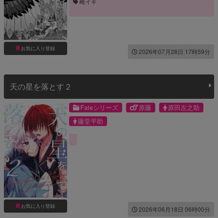
雌イキ
お気に入り登録
2026年07月28日 17時59分
天の星を落とす２
Fateシリーズ
原藤
原田左之助
藤堂平助
お気に入り登録
2026年06月18日 06時00分