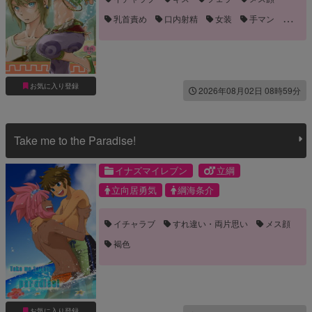
乳首責め
口内射精
女装
手マン
誘い受け
お気に入り登録
2026年08月02日 08時59分
Take me to the Paradise!
イナズマイレブン
立綱
立向居勇気
綱海条介
イチャラブ
すれ違い・両片思い
メス顔
褐色
お気に入り登録