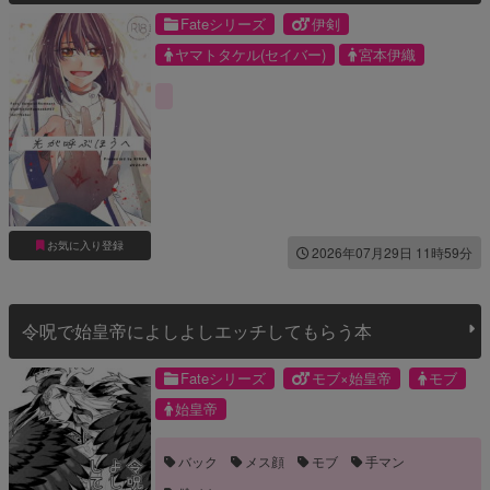
Fateシリーズ
伊剣
ヤマトタケル(セイバー)
宮本伊織
お気に入り登録
2026年07月29日 11時59分
令呪で始皇帝によしよしエッチしてもらう本
Fateシリーズ
モブ×始皇帝
モブ
始皇帝
バック
メス顔
モブ
手マン