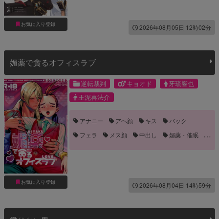
お気に入り登録
2026年08月05日 12時02分
媚薬で貪るオフィスラブ
逆転裁判
キョオド
牙琉響也
王泥喜法介
アナニー
アヘ顔
キス
バック
フェラ
メス顔
中出し
媚薬・催眠
手コキ
手マン
発情
誘い受け
雌イキ
お気に入り登録
2026年08月04日 14時59分