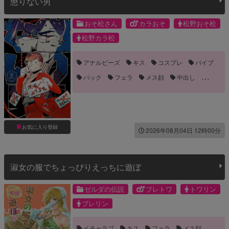
懲りない男
おそ松さん
カラおそ
松野おそ松
松野カラ松
アナルビーズ
キス
コスプレ
バイブ
バック
フェラ
メス顔
中出し
乳首責め
前立線責め
噛みつき・キスマーク
嫉妬
手コキ
手マン
拘束
流血
目隠し
長編
お気に入り登録
2026年08月04日 12時00分
淑女の服でちょっぴりえっちに遊ぼ
ゼルダの伝説
ブレトワ
トワリン
ブレリン
イチャラブ
キス
フェラ
メス顔