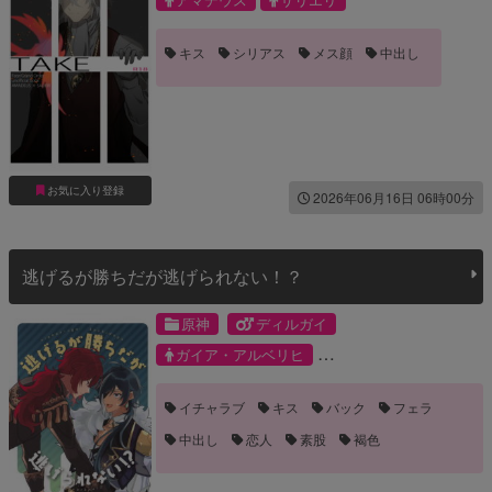
キス
シリアス
メス顔
中出し
お気に入り登録
2026年06月16日 06時00分
逃げるが勝ちだが逃げられない！？
原神
ディルガイ
ガイア・アルベリヒ
ディルック・ラグウィンド
イチャラブ
キス
バック
フェラ
中出し
恋人
素股
褐色