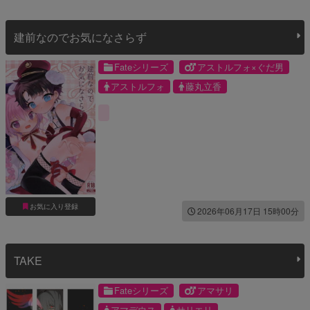
建前なのでお気になさらず
Fateシリーズ
アストルフォ×ぐだ男
アストルフォ
藤丸立香
お気に入り登録
2026年06月17日 15時00分
TAKE
Fateシリーズ
アマサリ
アマデウス
サリエリ