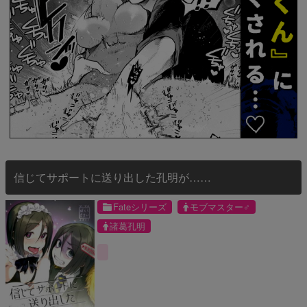
信じてサポートに送り出した孔明が……
Fateシリーズ
モブマスター♂
諸葛孔明