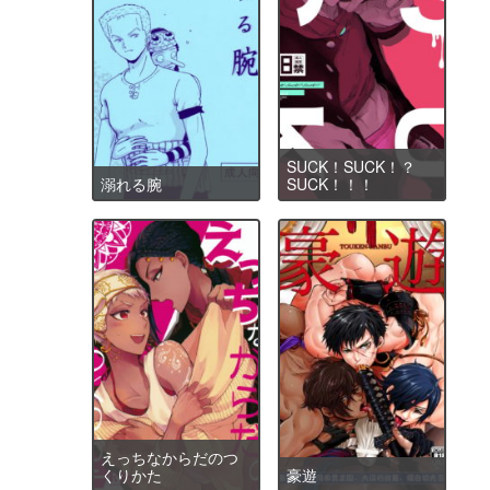
SUCK！SUCK！？
溺れる腕
SUCK！！！
えっちなからだのつ
くりかた
豪遊