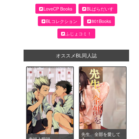
LoveCP Books
BLぱらだいす
BLコレクション
801Books
ふじょコミ！
オススメBL同人誌
先生、全部を愛して
幸福上限説
る