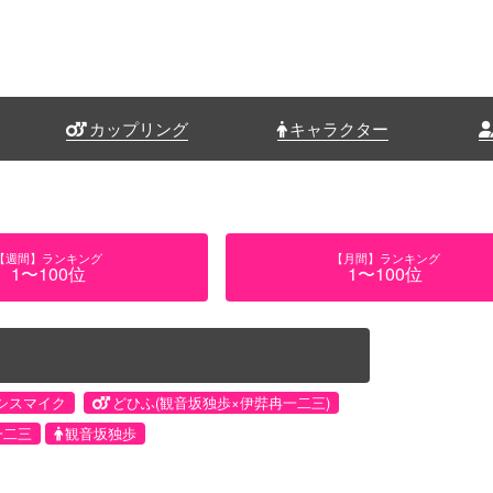
カップリング
キャラクター
【週間】ランキング
【月間】ランキング
1〜100位
1〜100位
シスマイク
どひふ(観音坂独歩×伊弉冉一二三)
一二三
観音坂独歩