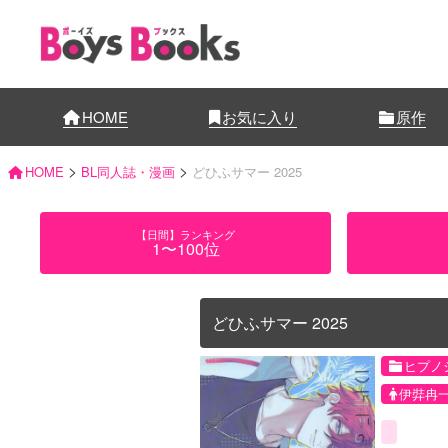
HOME
お気に入り
原作
>
>
HOME
BL同人誌・漫画
どひふサマー 2025
【日間】ランキング
1〜100位
どひふサマー 2025
ヒプノ
伊弉冉