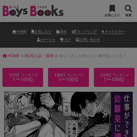
お気に入り
検索
HOME
お気に入り
原作
カップリング
キャラクター
サークル
タグ
お問い合わせ
>
>
HOME
BL同人誌・漫画
幼なじみしか知らない事件知ってる！
【日間】ランキング
【週間】ランキング
【月間】ランキング
1〜100位
1〜100位
1〜100位