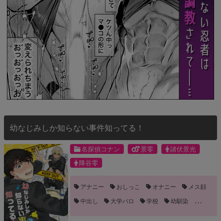
幼なじみしか知らない事件知ってる！
名探偵コナン
景零
諸伏景光
降谷零
アナニー
おしっこ
オナニー
メス顔
中出し
大学パロ
学校
幼馴染
褐色