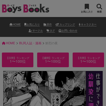
お気に入り
検索
HOME
お気に入り
原作
カップリング
キャラクター
サークル
タグ
お問い合わせ
>
>
HOME
BL同人誌・漫画
鮮烈の夜
【日間】ランキング
【週間】ランキング
【月間】ランキング
1〜100位
1〜100位
1〜100位