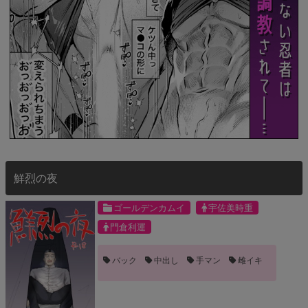
鮮烈の夜
ゴールデンカムイ
宇佐美時重
門倉利運
バック
中出し
手マン
雌イキ