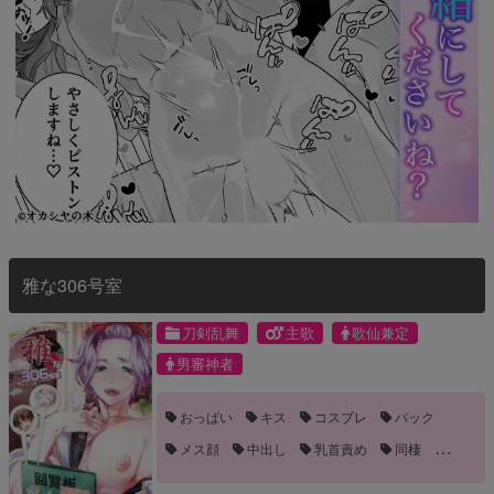
雅な306号室
刀剣乱舞
主歌
歌仙兼定
男審神者
おっぱい
キス
コスプレ
バック
メス顔
中出し
乳首責め
同棲
尻コキ
恋人
手コキ
手マン