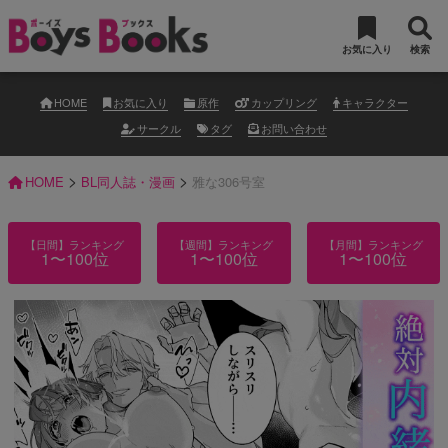
お気に入り
検索
HOME
お気に入り
原作
カップリング
キャラクター
サークル
タグ
お問い合わせ
>
>
HOME
BL同人誌・漫画
雅な306号室
【日間】ランキング
【週間】ランキング
【月間】ランキング
1〜100位
1〜100位
1〜100位