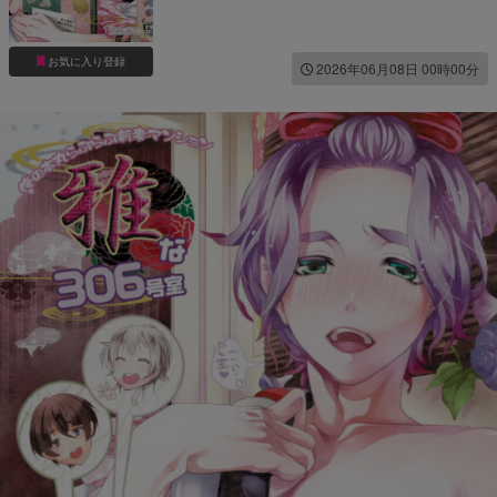
現パロ
雌イキ
騎乗位
お気に入り登録
2026年06月08日 00時00分