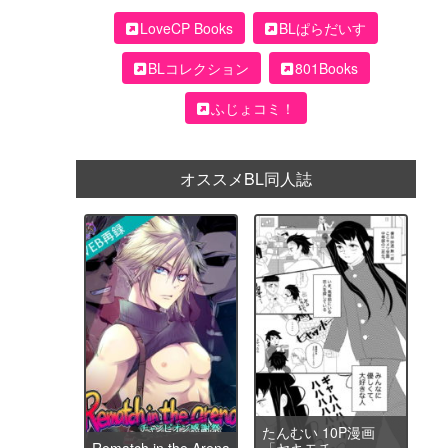
LoveCP Books
BLぱらだいす
BLコレクション
801Books
ふじょコミ！
オススメBL同人誌
たんむい 10P漫画
Rematch in the Arena
「ヤキモチ」