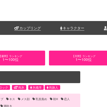
カップリング
キャラクター
【週間】ランキング
【月間】ランキング
1〜100位
1〜100位
ロック
烏氷
氷織羊
烏旅人
ラブ
キス
メス顔
乳首責め
初H
恋人
潮吹き