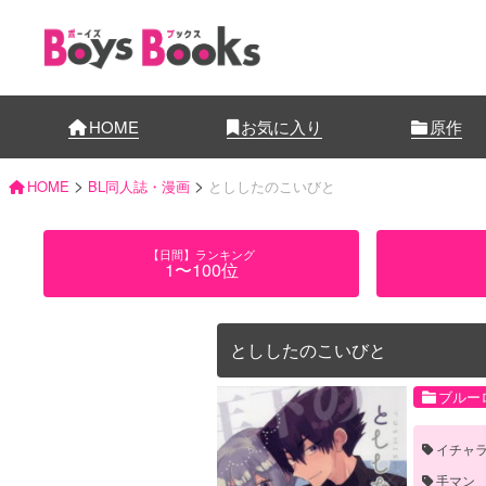
HOME
お気に入り
原作
>
>
HOME
BL同人誌・漫画
とししたのこいびと
【日間】ランキング
1〜100位
とししたのこいびと
ブルー
イチャ
手マン