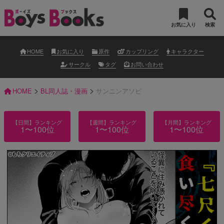
お気に入り
検索
HOME
お気に入り
原作
カップリング
キャラクター
サークル
タグ
お問い合わせ
>
>
HOME
BL同人誌・漫画
サンニンアソビ
【日間】ランキング
【週間】ランキング
【月間】ランキング
1〜100位
1〜100位
1〜100位