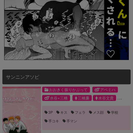
サンニンアソビ
おおきく振りかぶって
アベミハ
水谷×三橋
三橋廉
水谷文貴
阿部隆也
3P
キス
フェラ
メス顔
学校
手コキ
手マン