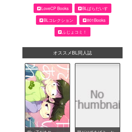
LoveCP Books
BLぱらだいす
BLコレクション
801Books
ふじょコミ！
オススメBL同人誌
甘い子だあれ
脱がせてあげよっか