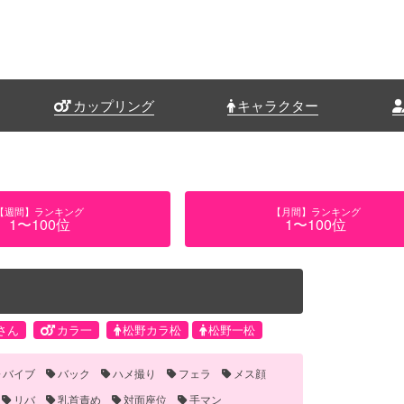
カップリング
キャラクター
【週間】ランキング
【月間】ランキング
1〜100位
1〜100位
さん
カラ一
松野カラ松
松野一松
バイブ
バック
ハメ撮り
フェラ
メス顔
リバ
乳首責め
対面座位
手マン