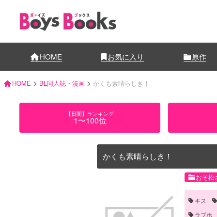
HOME
お気に入り
原作
>
>
HOME
BL同人誌・漫画
かくも素晴らしき！
【日間】ランキング
1〜100位
かくも素晴らしき！
おそ松
キス
ラブホ