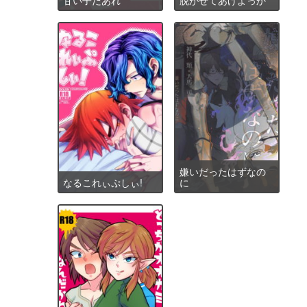
嫌いだったはずなの
なるこれぃぷしぃ!
に