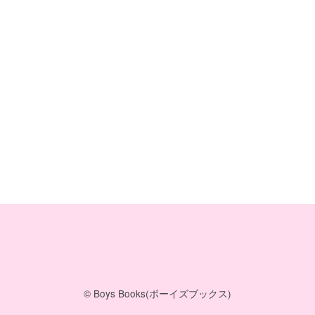
© Boys Books(ボーイズブックス)