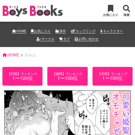
お気に入り
検索
HOME
お気に入り
原作
カップリング
キャラクター
サークル
タグ
お問い合わせ
>
HOME
カルム
【日間】ランキング
【週間】ランキング
【月間】ランキング
1〜100位
1〜100位
1〜100位