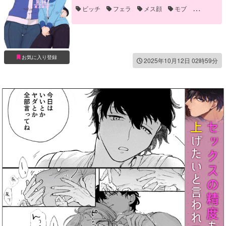
ビッチ
フェラ
メス顔
モブ
中出し
乳首責め
手マン
誘い受け
騎乗位
お気に入り登録
2025年10月12日 02時59分