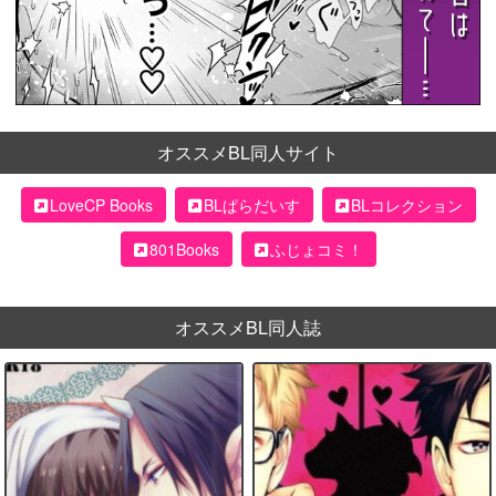
オススメBL同人サイト
LoveCP Books
BLぱらだいす
BLコレクション
801Books
ふじょコミ！
オススメBL同人誌