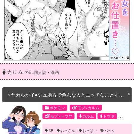
カルム
のBL同人誌・漫画
トヤカルがイ●シュ地方で色んな人とエッチなことする
本
ポケモン
モブ×カルム
モブ×トウヤ
カルム
トウヤ
モブ
3P
おっさん
おっぱい
バック