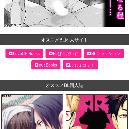
オススメBL同人サイト
LoveCP Books
BLぱらだいす
BLコレクション
801Books
ふじょコミ！
オススメBL同人誌