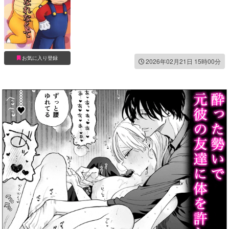
お気に入り登録
2026年02月21日 15時00分