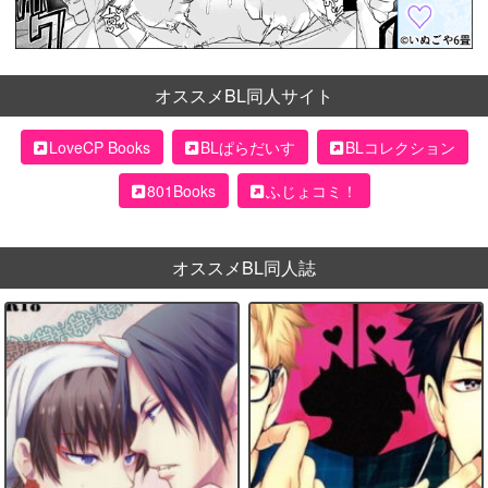
オススメBL同人サイト
LoveCP Books
BLぱらだいす
BLコレクション
801Books
ふじょコミ！
オススメBL同人誌