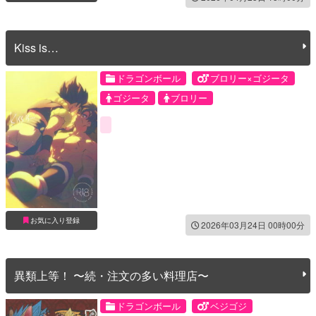
Kiss is…
ドラゴンボール
ブロリー×ゴジータ
ゴジータ
ブロリー
お気に入り登録
2026年03月24日 00時00分
異類上等！ 〜続・注文の多い料理店〜
ドラゴンボール
ベジゴジ