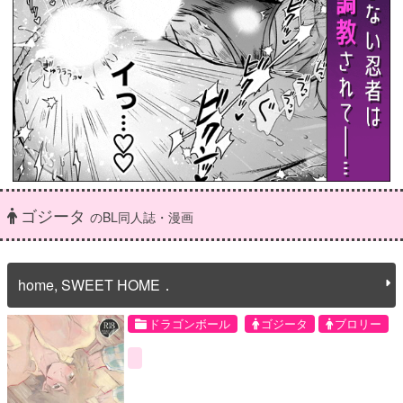
ゴジータ
のBL同人誌・漫画
home, SWEET HOME．
ドラゴンボール
ゴジータ
ブロリー