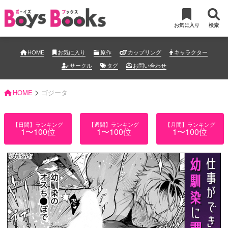
お気に入り
検索
HOME
お気に入り
原作
カップリング
キャラクター
サークル
タグ
お問い合わせ
>
HOME
ゴジータ
【日間】ランキング
【週間】ランキング
【月間】ランキング
1〜100位
1〜100位
1〜100位