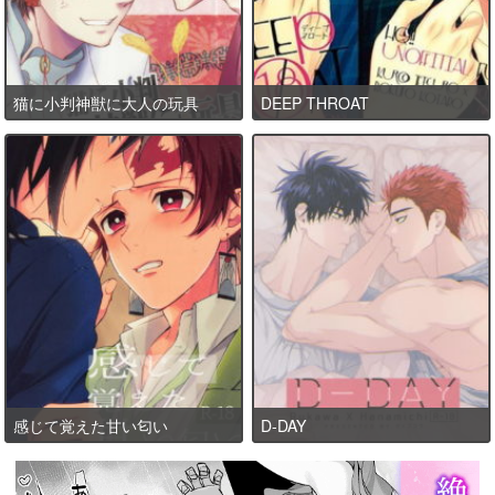
猫に小判神獣に大人の玩具
DEEP THROAT
感じて覚えた甘い匂い
D-DAY