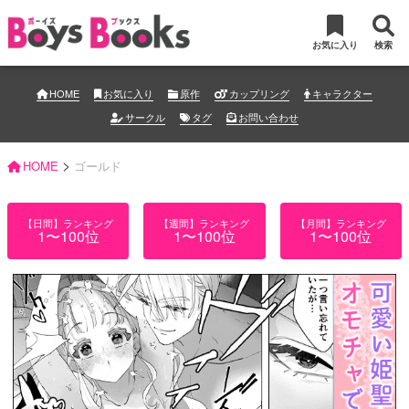
お気に入り
検索
HOME
お気に入り
原作
カップリング
キャラクター
サークル
タグ
お問い合わせ
>
HOME
ゴールド
【日間】ランキング
【週間】ランキング
【月間】ランキング
1〜100位
1〜100位
1〜100位