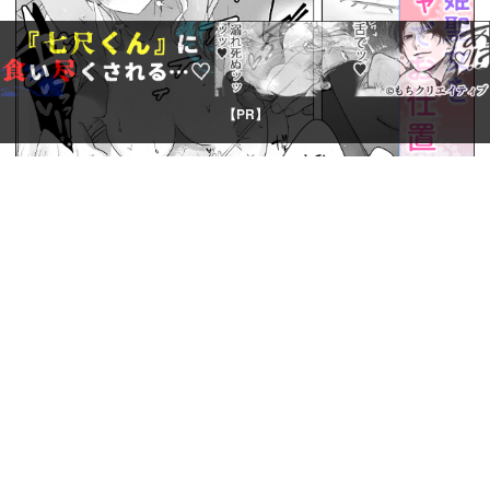
【PR】
© Boys Books(ボーイズブックス)