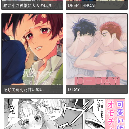
猫に小判神獣に大人の玩具
DEEP THROAT
感じて覚えた甘い匂い
D-DAY