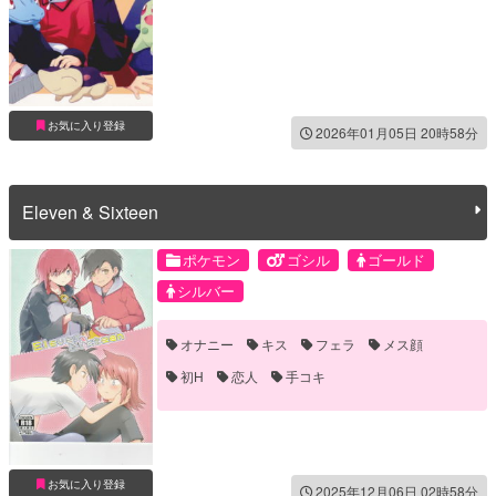
お気に入り登録
2026年01月05日 20時58分
Eleven & Sixteen
ポケモン
ゴシル
ゴールド
シルバー
オナニー
キス
フェラ
メス顔
初H
恋人
手コキ
お気に入り登録
2025年12月06日 02時58分