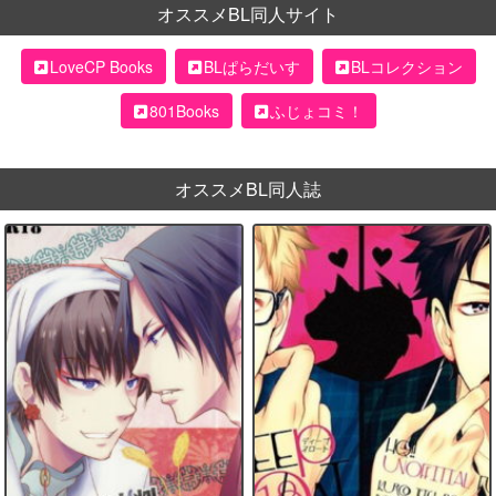
オススメBL同人サイト
LoveCP Books
BLぱらだいす
BLコレクション
801Books
ふじょコミ！
オススメBL同人誌