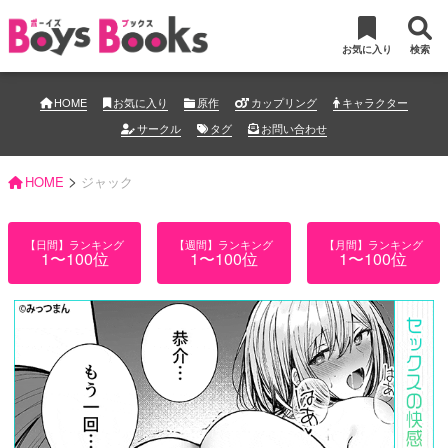
お気に入り
検索
HOME
お気に入り
原作
カップリング
キャラクター
サークル
タグ
お問い合わせ
>
HOME
ジャック
【日間】ランキング
【週間】ランキング
【月間】ランキング
1〜100位
1〜100位
1〜100位