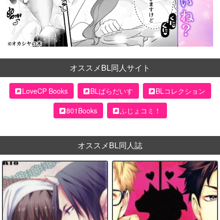
オススメBL同人サイト
LoveCP Books
BLぱらだいす
BLコレクション
801Books
ふじょコミ！
オススメBL同人誌