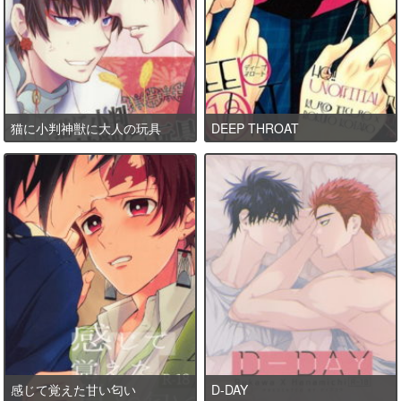
猫に小判神獣に大人の玩具
DEEP THROAT
感じて覚えた甘い匂い
D-DAY