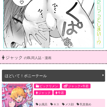
ジャック
のBL同人誌・漫画
ほどいて！ポニーテール
ビックリメン
ジャック×牛若
ジャック
牛若
お風呂
キス
メス顔
乳首責め