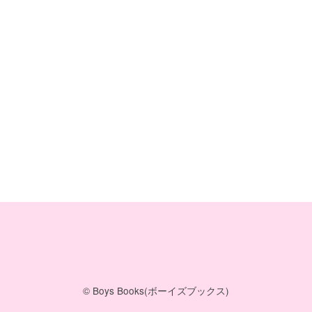
© Boys Books(ボーイズブックス)