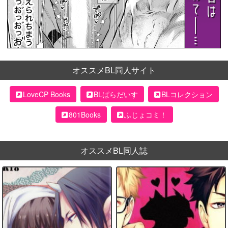
オススメBL同人サイト
LoveCP Books
BLぱらだいす
BLコレクション
801Books
ふじょコミ！
オススメBL同人誌