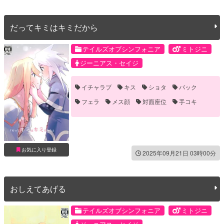
だってキミはキミだから
テイルズオブシンフォニア
ミトジニ
ジーニアス・セイジ
ミトス・ユグドラシル
イチャラブ
キス
ショタ
バック
フェラ
メス顔
対面座位
手コキ
手マン
お気に入り登録
2025年09月21日 03時00分
おしえてあげる
テイルズオブシンフォニア
ミトジニ