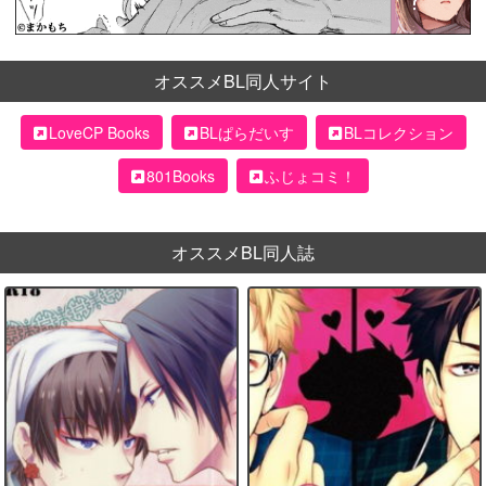
オススメBL同人サイト
LoveCP Books
BLぱらだいす
BLコレクション
801Books
ふじょコミ！
オススメBL同人誌