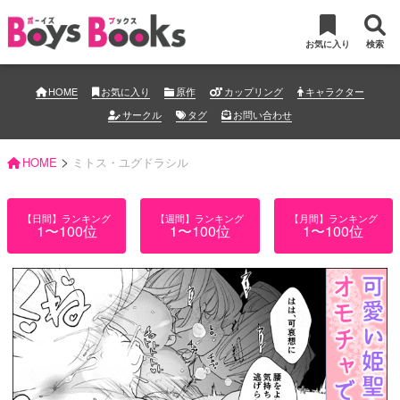
お気に入り
検索
HOME
お気に入り
原作
カップリング
キャラクター
サークル
タグ
お問い合わせ
>
HOME
ミトス・ユグドラシル
【日間】ランキング
【週間】ランキング
【月間】ランキング
1〜100位
1〜100位
1〜100位