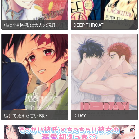
猫に小判神獣に大人の玩具
DEEP THROAT
感じて覚えた甘い匂い
D-DAY