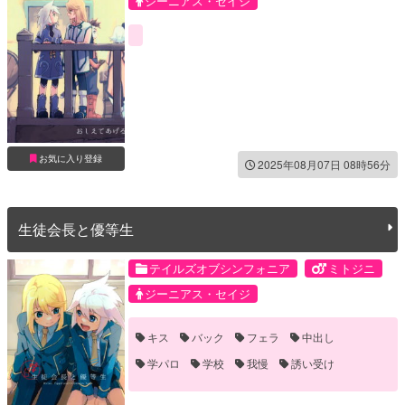
ジーニアス・セイジ
ミトス・ユグドラシル
お気に入り登録
2025年08月07日 08時56分
生徒会長と優等生
テイルズオブシンフォニア
ミトジニ
ジーニアス・セイジ
ミトス・ユグドラシル
キス
バック
フェラ
中出し
学パロ
学校
我慢
誘い受け