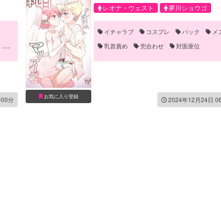
レオナ・ウェスト
夢川ショウゴ
イチャラブ
コスプレ
バック
メ
乳首責め
兜合わせ
対面座位
お気に入り登録
時00分
2024年12月24日 0