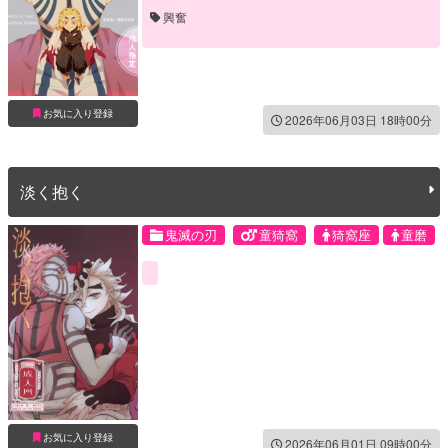
興奮
お気に入り登録
2026年06月03日 18時00分
淡く抱く
鬼滅の刃
童猗窩
猗窩座
童磨
お気に入り登録
2026年06月01日 09時00分