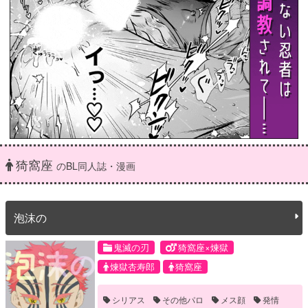
猗窩座
のBL同人誌・漫画
泡沫の
鬼滅の刃
猗窩座×煉獄
煉獄杏寿郎
猗窩座
シリアス
その他パロ
メス顔
発情