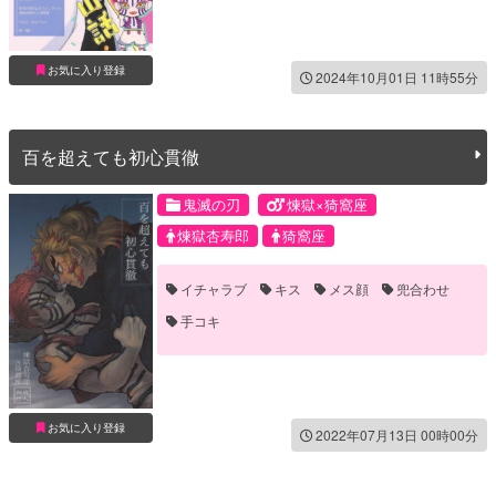
お気に入り登録
2024年10月01日 11時55分
百を超えても初心貫徹
鬼滅の刃
煉獄×猗窩座
煉獄杏寿郎
猗窩座
イチャラブ
キス
メス顔
兜合わせ
手コキ
お気に入り登録
2022年07月13日 00時00分