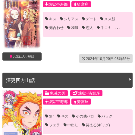
煉獄杏寿郎
猗窩座
キス
シリアス
デート
メス顔
兜合わせ
和服
恋人
手コキ
現パロ
転生パロ
お気に入り登録
2024年10月20日 08時55分
深更四方山話
鬼滅の刃
煉獄×猗窩座
煉獄杏寿郎
猗窩座
3P
キス
その他パロ
バック
フェラ
中出し
笑える(ギャグ)
誘い受け