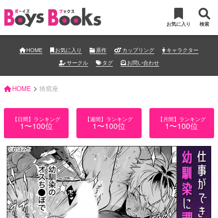
お気に入り
検索
HOME
お気に入り
原作
カップリング
キャラクター
サークル
タグ
お問い合わせ
>
HOME
猗窩座
【日間】ランキング
【週間】ランキング
【月間】ランキング
1〜100位
1〜100位
1〜100位