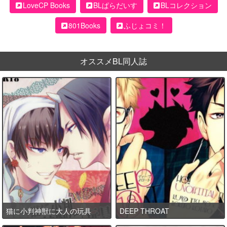
LoveCP Books
BLぱらだいす
BLコレクション
801Books
ふじょコミ！
オススメBL同人誌
猫に小判神獣に大人の玩具
DEEP THROAT