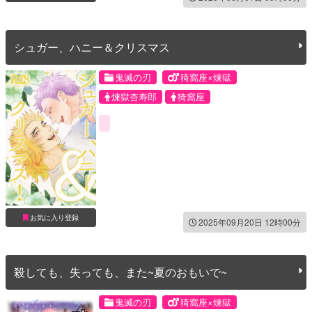
シュガー、ハニー＆クリスマス
鬼滅の刃
猗窩座×煉獄
煉獄杏寿郎
猗窩座
お気に入り登録
2025年09月20日 12時00分
殺しても、失っても、また~夏のおもいで~
鬼滅の刃
猗窩座×煉獄