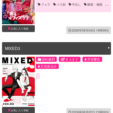
フェラ
メス顔
中出し
媚薬・催眠
手コキ
手マン
発情
誘い受け
雌イキ
お気に入り登録
2026年08月04日 14時59分
MIXED3
逆転裁判
キョオド
牙琉響也
王泥喜法介
お気に入り登録
2026年06月02日 21時00分