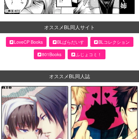
オススメBL同人サイト
LoveCP Books
BLぱらだいす
BLコレクション
801Books
ふじょコミ！
オススメBL同人誌