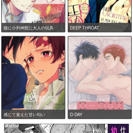
猫に小判神獣に大人の玩具
DEEP THROAT
感じて覚えた甘い匂い
D-DAY