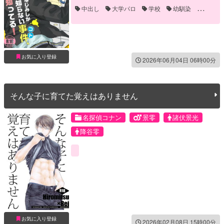
中出し
大学パロ
学校
幼馴染
褐色
お気に入り登録
2026年06月04日 06時00分
そんな子に育てた覚えはありません
名探偵コナン
景零
諸伏景光
降谷零
お気に入り登録
2026年02月08日 15時00分