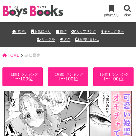
お気に入り
検索
HOME
お気に入り
原作
カップリング
キャラクター
サークル
タグ
お問い合わせ
>
HOME
諸伏景光
【日間】ランキング
【週間】ランキング
【月間】ランキング
1〜100位
1〜100位
1〜100位