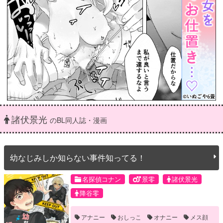
諸伏景光
のBL同人誌・漫画
幼なじみしか知らない事件知ってる！
名探偵コナン
景零
諸伏景光
降谷零
アナニー
おしっこ
オナニー
メス顔