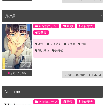
月の男
名探偵コナン
景零
諸伏景光
降谷零
キス
シリアス
メス顔
褐色
誘い受け
騎乗位
お気に入り登録
2025年05月31日 05時56分
No!name
名探偵コナン
景零
諸伏景光