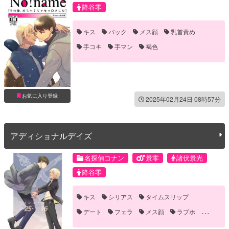
降谷零
キス
バック
メス顔
乳首責め
手コキ
手マン
褐色
お気に入り登録
2025年02月24日 08時57分
アディショナルデイズ
名探偵コナン
景零
諸伏景光
降谷零
キス
シリアス
タイムスリップ
デート
フェラ
メス顔
ラブホ
褐色
長編