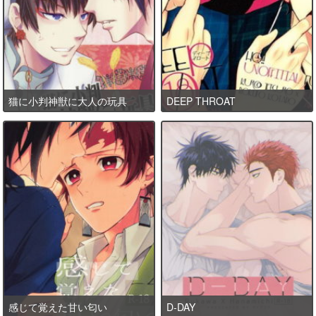
猫に小判神獣に大人の玩具
DEEP THROAT
感じて覚えた甘い匂い
D-DAY