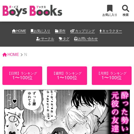
お気に入り
検索
HOME
お気に入り
原作
カップリング
キャラクター
サークル
タグ
お問い合わせ
>
HOME
N
【日間】ランキング
【週間】ランキング
【月間】ランキング
1〜100位
1〜100位
1〜100位