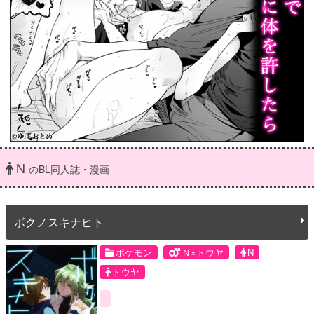
N
のBL同人誌・漫画
ボクノスキナヒト
ポケモン
Ｎ×トウヤ
N
トウヤ