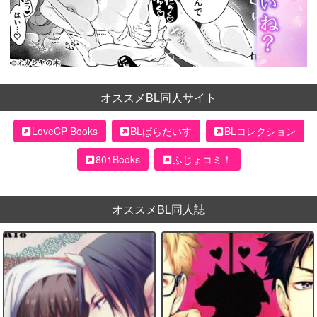
オススメBL同人サイト
LoveCP Books
BLぱらだいす
BLコレクション
801Books
ふじょコミ！
オススメBL同人誌