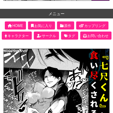
メニュー
HOME
お気に入り
原作
カップリング
キャラクター
サークル
タグ
お問い合わせ