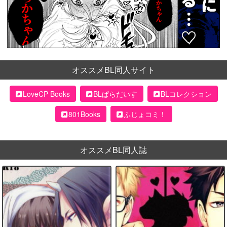
オススメBL同人サイト
LoveCP Books
BLぱらだいす
BLコレクション
801Books
ふじょコミ！
オススメBL同人誌