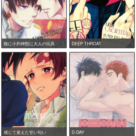
猫に小判神獣に大人の玩具
DEEP THROAT
感じて覚えた甘い匂い
D-DAY