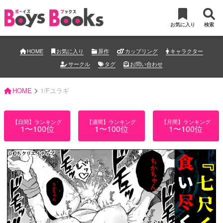
お気に入り
検索
HOME
お気に入り
原作
カップリング
キャラクター
サークル
タグ
お問い合わせ
>
HOME
1/Fユラギ
【日間】ランキング
【週間】ランキング
【月間】ランキング
1〜100位
1〜100位
1〜100位