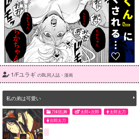
1/Fユラギ
のBL同人誌・漫画
私の弟は可愛い
刀剣乱舞
太郎×次郎
太郎太刀
次郎太刀