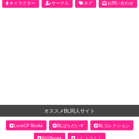
キャラクター
サークル
タグ
お問い合わせ
オススメBL同人サイト
LoveCP Books
BLぱらだいす
BLコレクション
801Books
ふじょコミ！