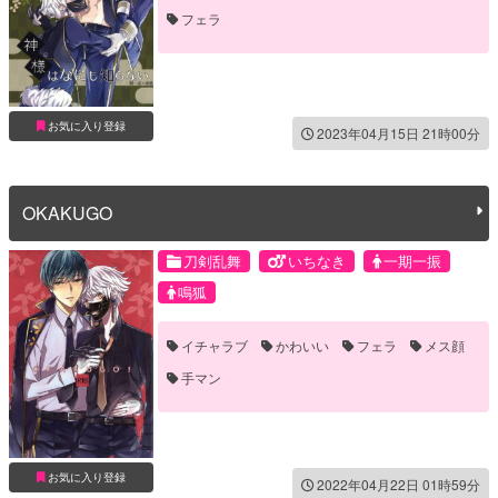
フェラ
お気に入り登録
2023年04月15日 21時00分
OKAKUGO
刀剣乱舞
いちなき
一期一振
鳴狐
イチャラブ
かわいい
フェラ
メス顔
手マン
お気に入り登録
2022年04月22日 01時59分