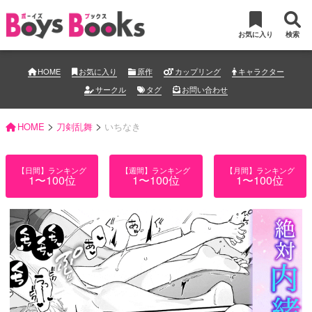
お気に入り
検索
HOME
お気に入り
原作
カップリング
キャラクター
サークル
タグ
お問い合わせ
>
>
HOME
刀剣乱舞
いちなき
【日間】ランキング
【週間】ランキング
【月間】ランキング
1〜100位
1〜100位
1〜100位