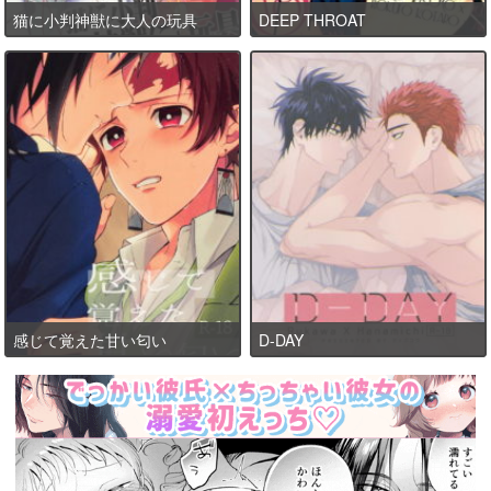
猫に小判神獣に大人の玩具
DEEP THROAT
感じて覚えた甘い匂い
D-DAY