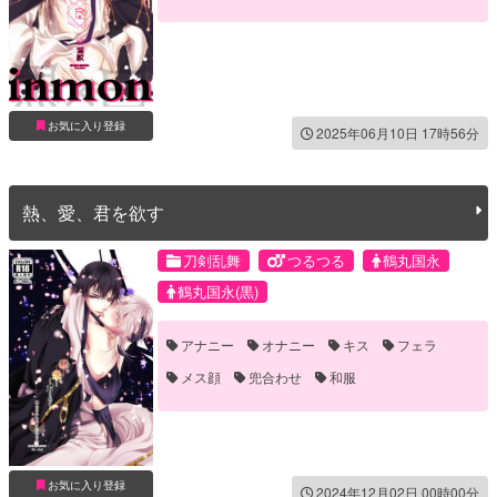
お気に入り登録
2025年06月10日 17時56分
熱、愛、君を欲す
刀剣乱舞
つるつる
鶴丸国永
鶴丸国永(黒)
アナニー
オナニー
キス
フェラ
メス顔
兜合わせ
和服
お気に入り登録
2024年12月02日 00時00分