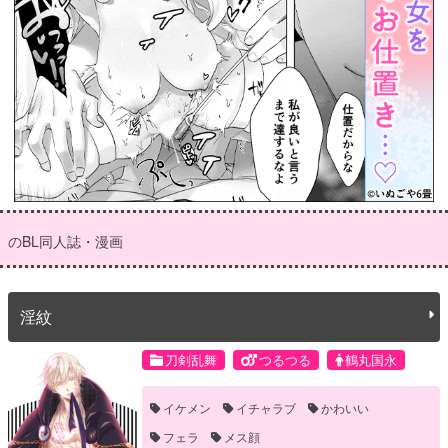
のBL同人誌・漫画
淫紋
刀剣乱舞
つるつる
鶴丸国永
イケメン
イチャラブ
かわいい
フェラ
メス顔