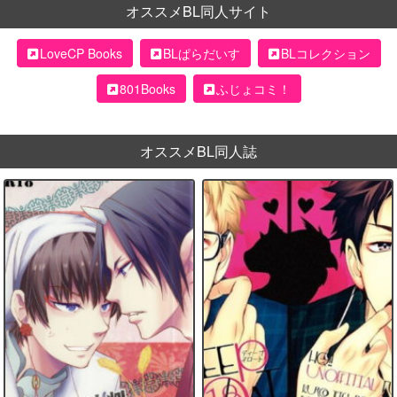
オススメBL同人サイト
LoveCP Books
BLぱらだいす
BLコレクション
801Books
ふじょコミ！
オススメBL同人誌