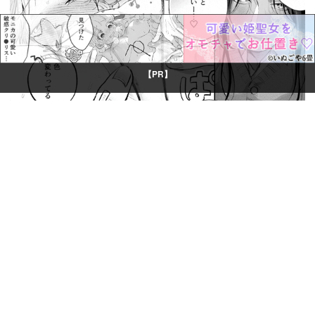
【PR】
© Boys Books(ボーイズブックス)