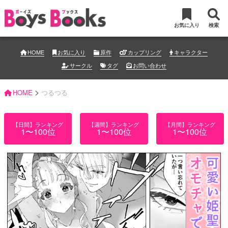
お気に入り
検索
HOME
お気に入り
原作
カップリング
キャラクター
サークル
タグ
お問い合わせ
>
HOME
つるつる
【日間】ランキング
【週間】ランキング
【月間】ランキング
1〜100位
1〜100位
1〜100位