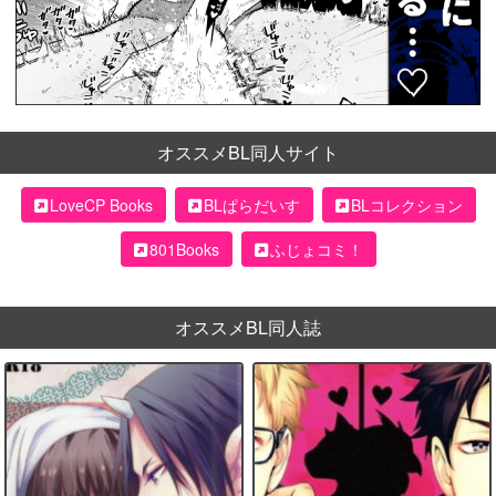
オススメBL同人サイト
LoveCP Books
BLぱらだいす
BLコレクション
801Books
ふじょコミ！
オススメBL同人誌