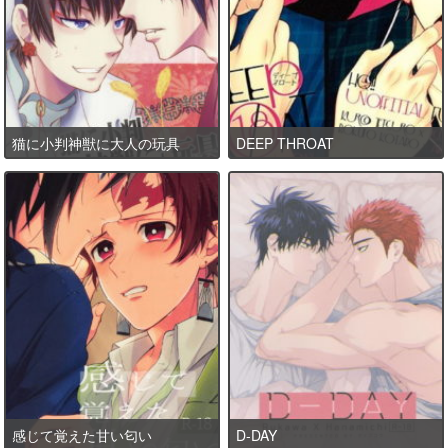
猫に小判神獣に大人の玩具
DEEP THROAT
感じて覚えた甘い匂い
D-DAY