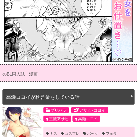
のBL同人誌・漫画
高瀬コヨイが枕営業をしている話
プリパラ
アサヒ×コヨイ
三鷹アサヒ
高瀬コヨイ
キス
コスプレ
バック
フェラ