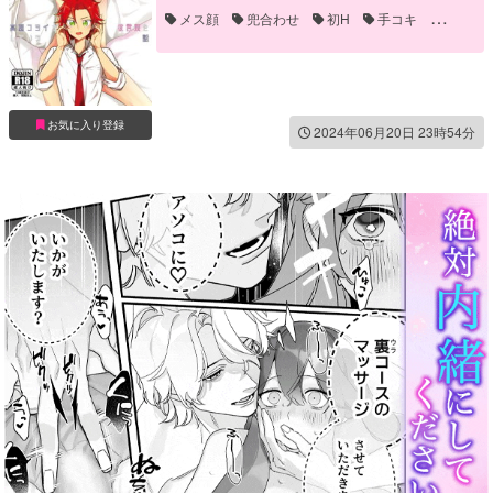
メス顔
兜合わせ
初H
手コキ
手マン
お気に入り登録
2024年06月20日 23時54分