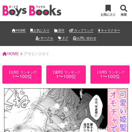
お気に入り
検索
HOME
お気に入り
原作
カップリング
キャラクター
サークル
タグ
お問い合わせ
>
HOME
アサヒ×コヨイ
【日間】ランキング
【週間】ランキング
【月間】ランキング
1〜100位
1〜100位
1〜100位