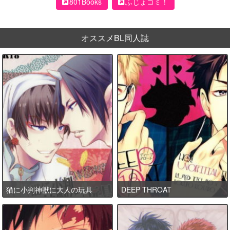
801Books
ふじょコミ！
オススメBL同人誌
猫に小判神獣に大人の玩具
DEEP THROAT