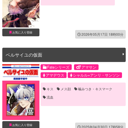
お気に入り登録
2026年05月17日 18時00分
ベルサイユの仮面
Fateシリーズ
アマサン
アマデウス
シャルル=アンリ・サンソン
キス
メス顔
噛みつき・キスマーク
流血
お気に入り登録
2025年04月30日 17時58分