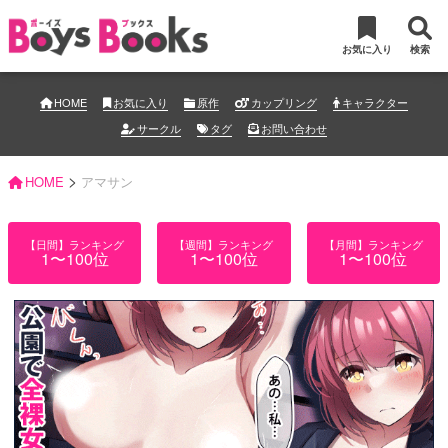
お気に入り
検索
HOME
お気に入り
原作
カップリング
キャラクター
サークル
タグ
お問い合わせ
>
HOME
アマサン
【日間】ランキング
【週間】ランキング
【月間】ランキング
1〜100位
1〜100位
1〜100位