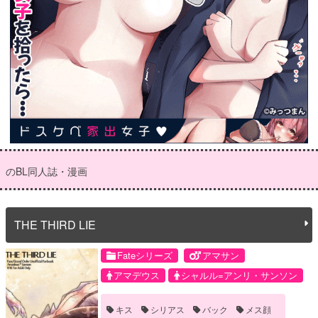
のBL同人誌・漫画
THE THIRD LIE
Fateシリーズ
アマサン
アマデウス
シャルル=アンリ・サンソン
キス
シリアス
バック
メス顔