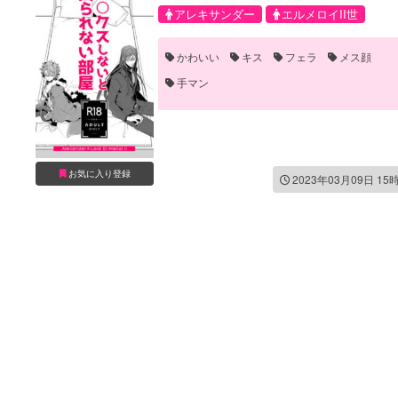
アレキサンダー
エルメロイII世
かわいい
キス
フェラ
メス顔
手マン
お気に入り登録
2023年03月09日 15