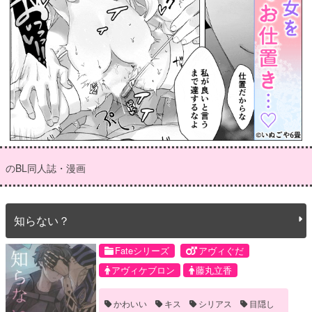
のBL同人誌・漫画
知らない？
Fateシリーズ
アヴィぐだ
アヴィケブロン
藤丸立香
かわいい
キス
シリアス
目隠し