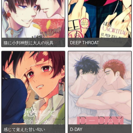
猫に小判神獣に大人の玩具
DEEP THROAT
感じて覚えた甘い匂い
D-DAY