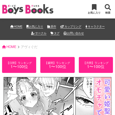
お気に入り
検索
HOME
お気に入り
原作
カップリング
キャラクター
サークル
タグ
お問い合わせ
>
HOME
アヴィぐだ
【日間】ランキング
【週間】ランキング
【月間】ランキング
1〜100位
1〜100位
1〜100位