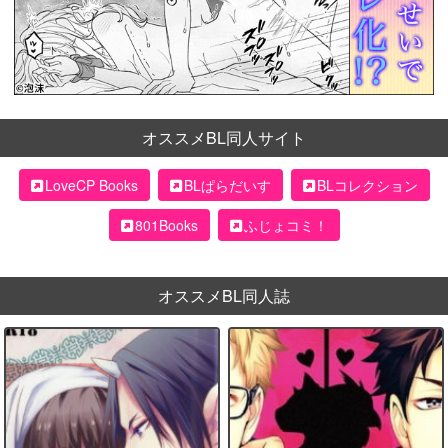
オススメBL同人サイト
LoveCP Books
BLぱらだいす
BLコレクション
801Books
ふじょコミ！
オススメBL同人誌