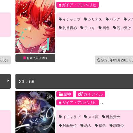
ガイア・アルベリヒ
ディルック・ラグウィンド
イチャラブ
シリアス
バック
メ
乳首責め
手コキ
褐色
誘い受け
野外
青姦
お気に入り登録
時56分
2025年03月28日 0
23：59
原神
ガイディル
ガイア・アルベリヒ
ディルック・ラグウィンド
イチャラブ
メス顔
乳首責め
対面座位
恋人
褐色
騎乗位