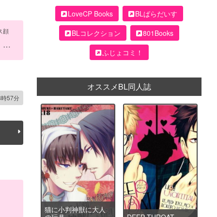
LoveCP Books
BLぱらだいす
ス顔
BLコレクション
801Books
ふじょコミ！
オススメBL同人誌
8時57分
猫に小判神獣に大人
の玩具
DEEP THROAT