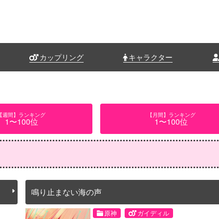
カップリング
キャラクター
【週間】ランキング
【月間】ランキング
1〜100位
1〜100位
鳴り止まない海の声
原神
ガイディル