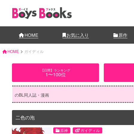
HOME
お気に入り
原作
>
HOME
ガイディル
【日間】ランキング
1〜100位
のBL同人誌・漫画
二色の泡
原神
ガイディル