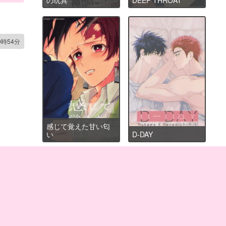
0時54分
感じて覚えた甘い匂
い
D-DAY