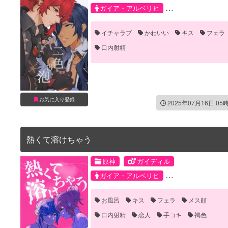
ガイア・アルベリヒ
ディルック・ラグウィンド
イチャラブ
かわいい
キス
フェラ
口内射精
お気に入り登録
2025年07月16日 05
熱くて溶けちゃう
原神
ガイディル
ガイア・アルベリヒ
ディルック・ラグウィンド
お風呂
キス
フェラ
メス顔
口内射精
恋人
手コキ
褐色