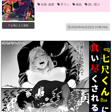
先輩･後輩
手マン
褐色
誘い受け
お気に入り登録
2022年04月22日 01時19分