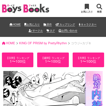
お気に入り
検索
HOME
お気に入り
原作
カップリング
キャラクター
サークル
タグ
お問い合わせ
>
>
HOME
KING OF PRISM by PrettyRhythm
コウジ×カヅキ
【日間】ランキング
【週間】ランキング
【月間】ランキング
1〜100位
1〜100位
1〜100位