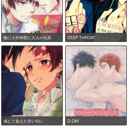
猫に小判神獣に大人の玩具
DEEP THROAT
感じて覚えた甘い匂い
D-DAY