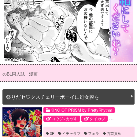
のBL同人誌・漫画
祭りだセ♡クスチェリーボーイに処女膜を
KING OF PRISM by PrettyRhythm
コウジ×カヅキ
タイカヅ
ヒロ×カヅキ
仁科カヅキ
3P
イチャラブ
フェラ
乳首責め
神浜コウジ
速水ヒロ
香賀美タイガ