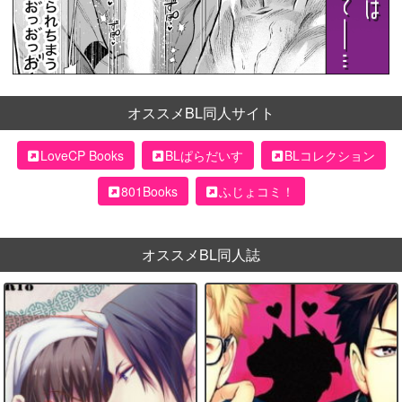
オススメBL同人サイト
LoveCP Books
BLぱらだいす
BLコレクション
801Books
ふじょコミ！
オススメBL同人誌