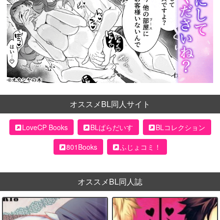
オススメBL同人サイト
LoveCP Books
BLぱらだいす
BLコレクション
801Books
ふじょコミ！
オススメBL同人誌