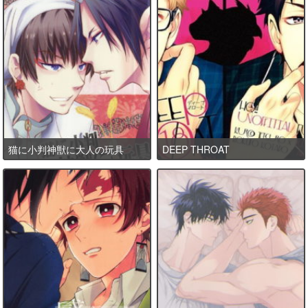
猫に小判神獣に大人の玩具
DEEP THROAT