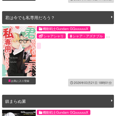
君は今でも私専用だろう？
機動戦士Gundam GQuuuuuuX
シャアシャリ
シャア・アズナブル
シャリア・ブル
お気に入り登録
2026年03月21日 18時01分
鎮まらぬ澱
機動戦士Gundam GQuuuuuuX