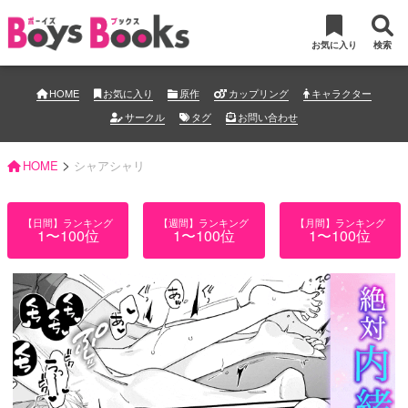
お気に入り
検索
HOME
お気に入り
原作
カップリング
キャラクター
サークル
タグ
お問い合わせ
>
HOME
シャアシャリ
【日間】ランキング
【週間】ランキング
【月間】ランキング
1〜100位
1〜100位
1〜100位